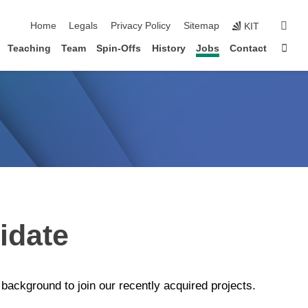
skip navigation
sear
Home
Legals
Privacy Policy
Sitemap
KIT
Sta
Teaching
Team
Spin-Offs
History
Jobs
Contact
idate
background to join our recently acquired projects.