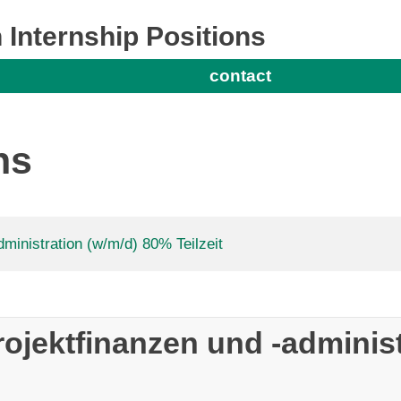
 Internship Positions
contact
ns
dministration (w/m/d) 80% Teilzeit
rojektfinanzen und -administ