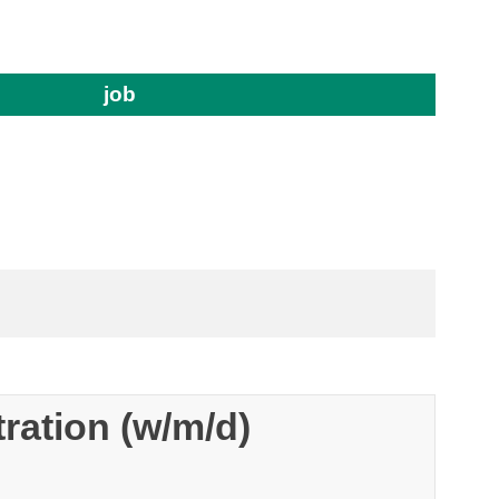
job
ration (w/m/d)