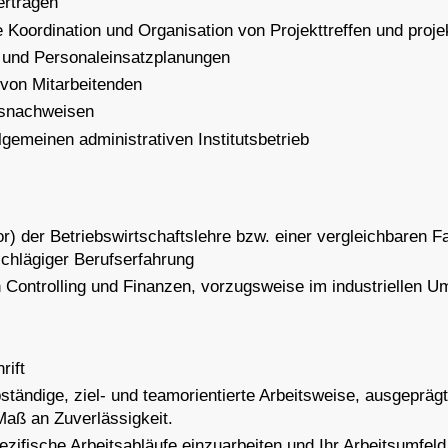
erträgen
ie Koordination und Organisation von Projekttreffen und pro
 und Personaleinsatzplanungen
von Mitarbeitenden
gsnachweisen
emeinen administrativen Institutsbetrieb
 der Betriebswirtschaftslehre bzw. einer vergleichbaren Fa
schlägiger Berufserfahrung
 Controlling und Finanzen, vorzugsweise im industriellen U
rift
bständige, ziel- und teamorientierte Arbeitsweise, ausgepräg
aß an Zuverlässigkeit.
spezifische Arbeitsabläufe einzuarbeiten und Ihr Arbeitsumfeld